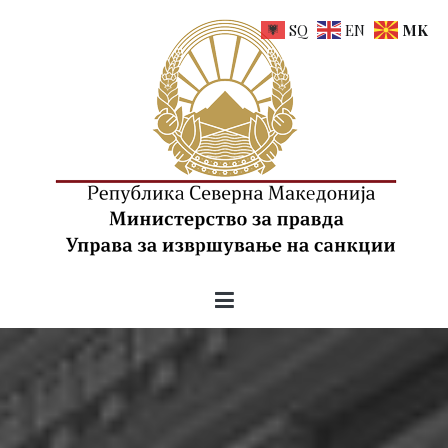
SQ
EN
MK
uis.gov.mk
Управа за извршување на санкции на РСМ