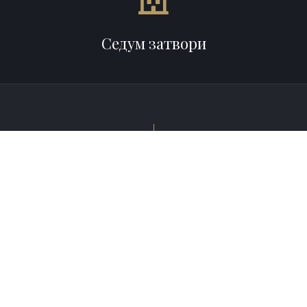
Седум затвори
За УИС