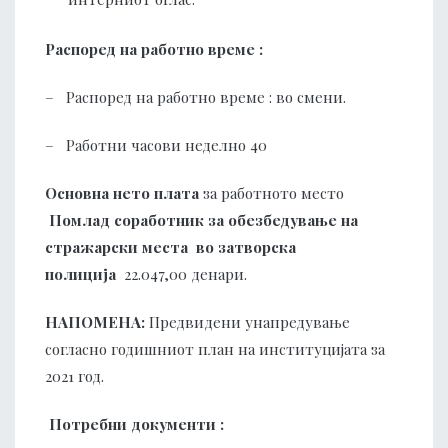
Распоред на работно време :
– Распоред на работно време : во смени.
– Работни часови неделно 40
Основна нето плата
за работното место
Помлад соработник за обезбедување на
стражарски места во
затворс
ка
полиц
ија
22.047,00 денари.
НАПОМЕНА:
Предвидени унапредување
согласно годишниот план на институцијата за
2021 год.
Потребни документи :