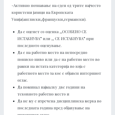
-Активно познавање на еден од трите најчесто
користени јазици на Европската
Унија(англиски,француски,германски).
Да е оценет со оценка ,,ОСОБЕНО СЕ
ИСТАКНУВА” или ,, СЕ ИСТАКНУВА” при
последното оценување.
Да е на работно место на непосредно
пониско ниво или да е на работно место во
рамки на истата категорија во која е
работното место за кое е објавен интерниот
оглас.
Да поминал најмалку две години на
тековното работно место и
Да не му е изречена дисциплинска мерка во
последната година пред објавување на
интерниот оглас.