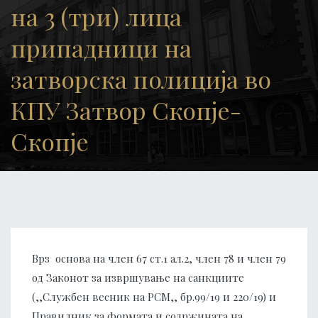
на 3 (три) лица
припадници на
затворска полиција во
КПУ Затвор Скопје-
Скопје
Врз основа на член 67 ст.1 ал.2, член 78 и член 79
од Законот за извршување на санкциите
(,,Службен весник на РСМ,, бр.99/19 и 220/19) и
Правилник за формата и содржината на