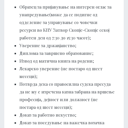
Образец за пријавување на интерен оглас за
унапредување(може да се подигне од
одделение за управување со човечки
ресурси во КПУ Затвор Скопје-Скопје секој
работен ден од 7:30 до 15:30 часот);
Уверение за државјанство;
Диплома за завршено образование;
Извод од матична книга на родени;
Лекарско уверение (не постаро од шест
месеци);
Потврда дека со правосилна судска пресуда
да не му е изречена казна забрана на вршење
професија, дејност или должност (не
постара од шест месеци);
Доказ за работно искуство;
Доказ за поседување на важечка возачка