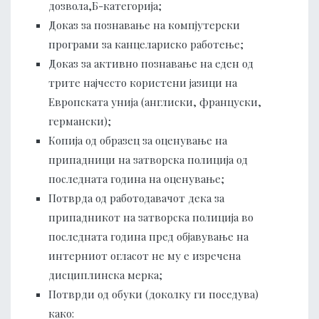
дозвола,Б-категорија;
Доказ за познавање на компјутерски
програми за канцелариско работење;
Доказ за активно познавање на еден од
трите најчесто користени јазици на
Европската унија (англиски, француски,
германски);
Копија од образец за оценување на
припадници на затворска полиција од
последната година на оценување;
Потврда од работодавачот дека за
припадникот на затворска полиција во
последната година пред објавување на
интерниот огласот не му е изречена
дисциплинска мерка;
Потврди од обуки (доколку ги поседува)
како: