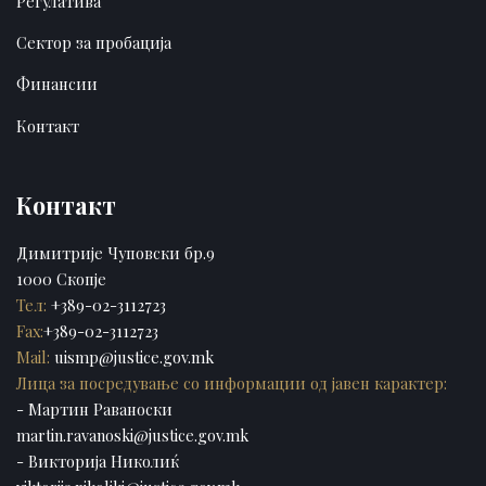
Регулатива
Сектор за пробација
Финансии
Контакт
Контакт
Димитрије Чуповски бр.9
1000 Скопје
Тел:
+389-02-3112723
Fax:
+389-02-3112723
Mail:
uismp@justice.gov.mk
Лица за посредување со информации од јавен карактер:
- Мартин Раваноски
martin.ravanoski@justice.gov.mk
- Викторија Николиќ