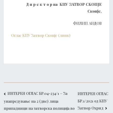
Д и р е к т о р на КПУ ЗАТВОР СКОПЈЕ
Скопје,
ФИЛИП АНДОВ
Оглас КПУ Затвор Скопје (линк)
ИНТЕРЕН ОГЛАС БР.04-234/1 – За
ИНТЕРЕН ОГЛАС
БР.1/2021 од КПУ
унапредување на 2 (две) лица
Затвор Охрид
припадници на затворска полиција во