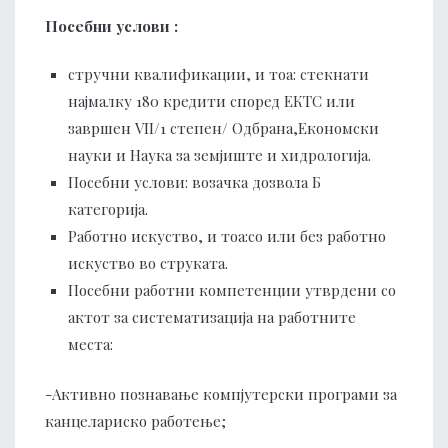
Посебни услови :
стручни квалификации, и тоа: стекнати
најмалку 180 кредити според ЕКТС или
завршен VII/1 степен/ Одбрана,Економски
науки и Наука за земјиште и хидрологија.
Посебни услови: возачка дозвола Б
категорија.
Работно искуство, и тоа:со или без работно
искуство во струката.
Посебни работни компетенции утврдени со
актот за систематизација на работните
места:
-Активно познавање компјутерски програми за
канцелариско работење;