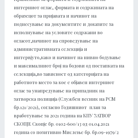
интерниот оглас, формата и содржината на
образецот за пријавата и начинот на
поднесување на документите и доказите за
исполнување на условите содржани во
огласот,начинот на спроведување на
административната селекција и
интервјуто,како и начинот на нивно бодување
и максималниот број на бодови од постапката на
селекција,во зависност од категоријата на
работното место за кое е објавен интерниот
оглас за унапредување на припадник на
затворска полиција (Службен весник на РСМ
бр.121/2021), согласно Годишниот план за
вработување за 2021 година на КПУ ЗАТВОР
СКОПЈЕ Скопје бр. 0102-600/13 од 01.04.2021
година со позитивно Мислење бр. бр.09-1979/2