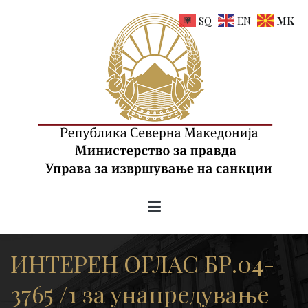
SQ
EN
MK
uis.gov.mk
Управа за извршување на санкции на РСМ
ИНТЕРЕН ОГЛАС БР.04-
3765 /1 за унапредување