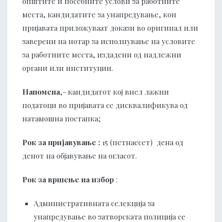
општите и посебните услови за работните
места, кандидатите за унапредување, кон
пријавата приложуваат докази во оригинал или
заверени на нотар за исполнување на условите
за работните места, издадени од надлежни
органи или институции.
Напомена
,- кандидатот кој внел лажни
податоци во пријавата се дисквалификува од
натамошна постапка;
Рок за пријавување :
15 (петнаесет) дена од
денот на објавување на огласот.
Рок за вршење на избор
:
Административната селекција за
унапредување во затворската полиција се