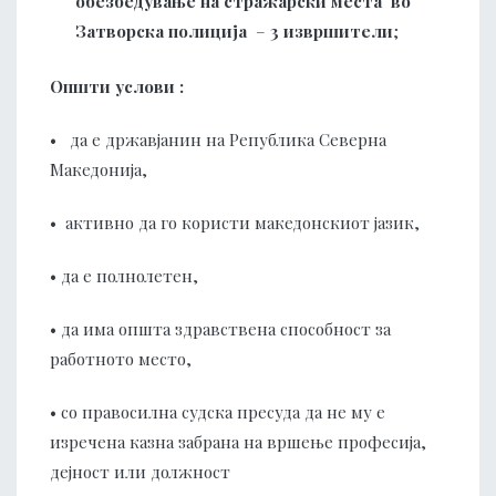
обезбедување на стражарски места во
З
атворс
ка
полиц
ија
–
3
извршители
;
Општи услови :
• да е државјанин на Република Северна
Македонија,
• активно да го користи македонскиот јазик,
• да е полнолетен,
• да има општа здравствена способност за
работното место,
• со правосилна судска пресуда да не му е
изречена казна забрана на вршење професија,
дејност или должност