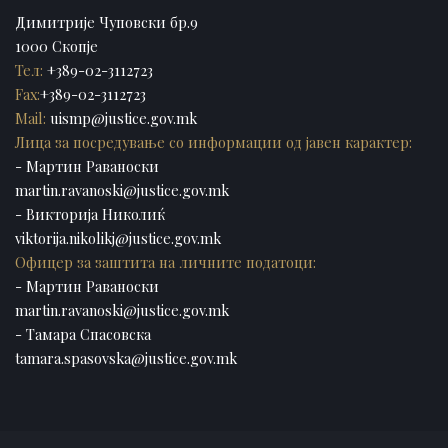
Димитрије Чуповски бр.9
1000 Скопје
Тел:
+389-02-3112723
Fax:
+389-02-3112723
Mail:
uismp@justice.gov.mk
Лица за посредување со информации од јавен карактер:
- Мартин Раваноски
martin.ravanoski@justice.gov.mk
- Викторија Николиќ
viktorija.nikolikj@justice.gov.mk
Офицер за заштита на личните податоци:
- Мартин Раваноски
martin.ravanoski@justice.gov.mk
- Тамара Спасовска
tamara.spasovska@justice.gov.mk