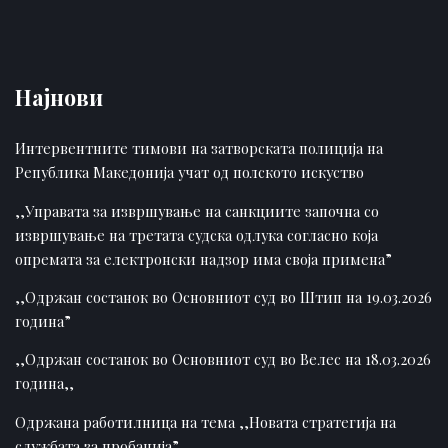
Најнови
Интервентните тимови на затворската полиција на
Република Македонија учат од полското искуство
,,Управата за извршување на санкциите започна со
извршување на третата судска одлука согласно која
опремата за електронски надзор има своја примена”
,,Одржан состанок во Основниот суд во Штип на 19.03.2026
година”
,,Одржан состанок во Основниот суд во Велес на 18.03.2026
година,,
Одржана работилница на тема ,,Новата стратегија на
службата за пробација”