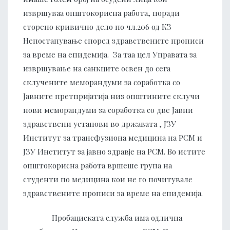
извршуваа општокорисна работа, поради
сторено кривично дело по чл.206 од КЗ
Непостапување според здравствените прописи
за време на епидемија. За таа цел Управата за
извршување на санкците освен до сега
склучените меморандуми за соработка со
Јавните претпријатија низ општините склучи
нови меморандуми за соработка со две Јавни
здравствени установи во државата , ЈЗУ
Институт за трансфузиона медицина на РСМ и
ЈЗУ Институт за јавно здравје на РСМ. Во истите
општокорисна работа вршеше група на
студенти по медицина кои не го почитувале
здравствените прописи за време на епидемија.
Пробациската служба има одлична