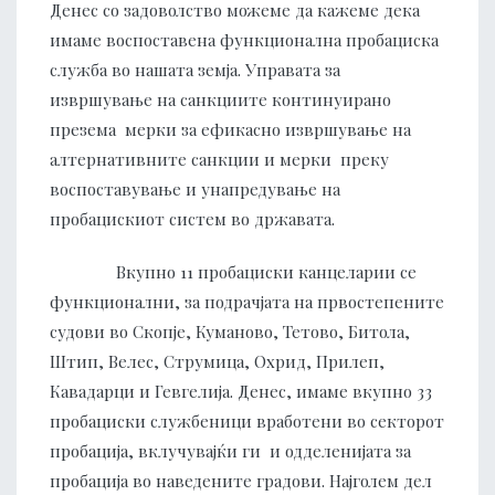
Денес со задоволство можеме да кажеме дека
имаме воспоставена функционална пробациска
служба во нашата земја. Управата за
извршување на санкциите континуирано
презема мерки за ефикасно извршување на
алтернативните санкции и мерки преку
воспоставување и унапредување на
пробацискиот систем во државата.
Вкупно 11 пробациски канцеларии се
функционални, за подрачјата на првостепените
судови во Скопје, Куманово, Тетово, Битола,
Штип, Велес, Струмица, Охрид, Прилеп,
Кавадарци и Гевгелија. Денес, имаме вкупно 33
пробациски службеници вработени во секторот
пробација, вклучувајќи ги и одделенијата за
пробација во наведените градови. Најголем дел