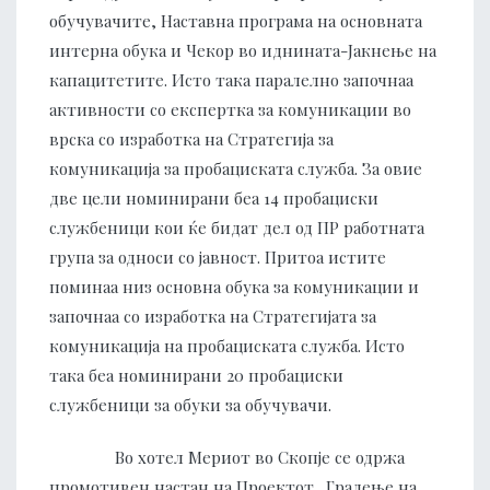
обучувачите, Наставна програма на основната
интерна обука и Чекор во иднината-Јакнење на
капацитетите.
Исто така паралелно започнаа
активности со експертка за комуникации во
врска со изработка на Стратегија за
комуникација за пробациската служба. За овие
две цели номинирани беа 14 пробациски
службеници кои ќе бидат дел од ПР работната
група за односи со јавност. Притоа истите
поминаа низ основна обука за комуникации и
започнаа со изработка на Стратегијата за
комуникација на пробациската служба. Исто
така беа номинирани 20 пробациски
службеници за обуки за обучувачи.
Во хотел Мериот во Скопје се одржа
промотивен настан на Проектот „Градење на