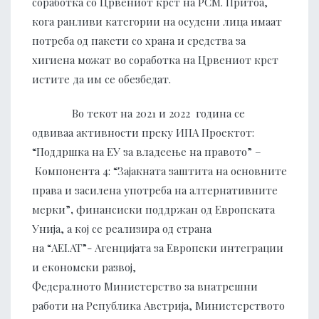
соработка со Црвениот крст на РСМ. Притоа,
кога ранливи категории на осудени лица имаат
потреба од пакети со храна и средства за
хигиена можат во соработка на Црвениот крст
истите да им се обезбедат.
Во текот на 2021 и 2022 година се
одвиваа активности преку ИПА Проектот:
“Поддршка на ЕУ за владеење на правото” –
Компонента 4: “Зајакната заштита на основните
права и засилена употреба на алтернативните
мерки”
,
финансиски поддржан од Европската
Унија, a кој се реализира од страна
на “АЕI.АТ”- Агенцијата за Европски интеграции
и економски развој,
Федералното Министерство за внатрешни
работи на Република Австрија, Министерството