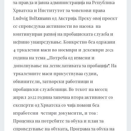
за правда и јавна администрација на Република
Хрватска и Институтот за човекови права
Ludwig Boltzmann од Австрија. Преку овој проект
се спроведуваа активности во насока на
континуиран развој на пробациската служба и
нејзино унапредување. Конкретно беа одржани
4 тркалезни маси во ноември и декември 2021
година на тема ,,Потреба од измени и
дополнување на легислативата за пробација“. На
тркалезните маси присуствуваа судии,
обвинители, затворски работници и
пробациски службеници. Во текот на месец
април 2022 година започна втора активност со
експерти од Хрватска со чија помош беа
изработени четири документи, и тоа :
Проценка на потребите за обука и план за
спроведување на обуката, Програма за обука на