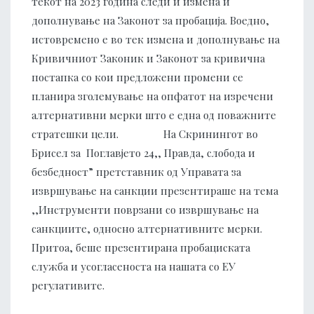
текот на 2023 година следи и измена и
дополнување на Законот за пробација. Воедно,
истовремено е во тек измена и дополнување на
Кривичниот Законик и Законот за кривична
постапка со кои предложени промени се
планира зголемување на опфатот на изречени
алтернативни мерки што е една од поважните
стратешки цели. На Скринингот во
Брисел за Поглавјето 24,, Правда, слобода и
безбедност”
претставник од Управата за
извршување на санкции презентираше на тема
,,Инструменти поврзани со извршување на
санкциите, односно алтернативните мерки.
Притоа, беше презентирана пробациската
служба и усогласеноста на нашата со ЕУ
регулативите.