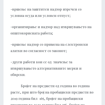
-вршење на заштитен надзор изречен со
условна осуда или условен отпуст;
-организирање и надзор над извршувањето на
општокорисната работа;
-вршење надзор со примена на електронски
алатки во согласност со законот;
-други работи кои се од значење за
извршувањето алтернативните мерки и
обврски.
Бројот на предмети од година во година
расте, при што број на пробациски предмети во
2019 година бил 165, бројот на пробациски
предмети во 2020 година бил 276, бројот на