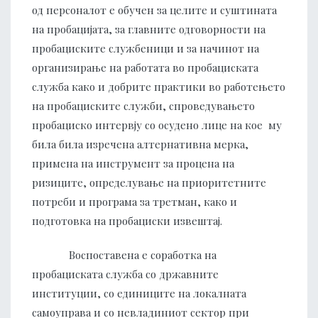
од персоналот е обучен за целите и суштината
на пробацијата, за главните одговорности на
пробациските службеници и за начинот на
организирање на работата во пробациската
служба како и добрите практики во работењето
на пробациските служби, спроведувањето
пробациско интервју со осудено лице на кое му
била била изречена алтернативна мерка,
примена на инструмент за процена на
ризиците, определување на приоритетните
потреби и програма за третман, како и
подготовка на пробациски извештај.
Воспоставена е соработка на
пробациската служба со државните
институции, со единиците на локалната
самоуправа и со невладиниот сектор при