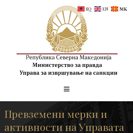
Skip
SQ
EN
MK
to
content
uis.gov.mk
Управа за извршување на санкции на РСМ
Превземени мерки и
активности на Управата