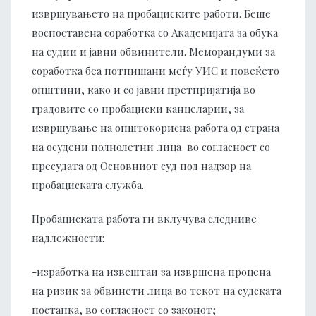
извршувањето на пробациските работи. Беше
воспоставена соработка со Академијата за обука
на судии и јавни обвинители. Меморандуми за
соработка беа потпишани меѓу УИС и повеќето
општини, како и со јавни претпријатија во
градовите со пробациски канцеларии, за
извршување на општокорисна работа од страна
на осудени полнолетни лица во согласност со
пресудата од Основниот суд под надзор на
пробациската служба.
Пробациската работа ги вклучува следниве
надлежности:
-изработка на извештаи за извршена процена
на ризик за обвинети лица во текот на судската
постапка, во согласност со законот;