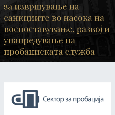
за извршување на
санкциите во насока на
воспоставување, развој и
унапредување на
пробациската служба