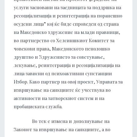
услуги засновани на заедницата за поддршка на
ресоцијализација и реинтеграција на поранешно
осудени лица” кој ќе биде спроведен од страна
на Македонско здружение на млади правници,
во партнерство со Хелсиншкиот Комитет за
човекови права, Македонското пенолошко
друштво и Здружението за советување,
лекување, реинтеграција и ресоцијализација на
лица зависни од психоактивни супстанции
Избор. Како партнер на овој проект, Управата за
извршување на санкциите ќе учествува во
активности на затворскиот систем и на
пробациската служба.
Во тек е измена и дополнување на
Законот за извршување на санкциите, а во