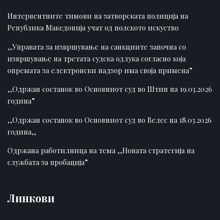
Интервентните тимови на затворската полиција на
Република Македонија учат од полското искуство
,,Управата за извршување на санкциите започна со
извршување на третата судска одлука согласно која
опремата за електронски надзор има своја примена”
,,Одржан состанок во Основниот суд во Штип на 19.03.2026
година”
,,Одржан состанок во Основниот суд во Велес на 18.03.2026
година,,
Одржана работилница на тема ,,Новата стратегија на
службата за пробација”
Линкови