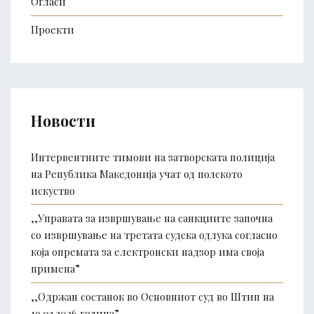
Огласи
Проекти
Новости
Интервентните тимови на затворската полиција
на Република Македонија учат од полското
искуство
,,Управата за извршување на санкциите започна
со извршување на третата судска одлука согласно
која опремата за електронски надзор има своја
примена”
,,Одржан состанок во Основниот суд во Штип на
19.03.2026 година”