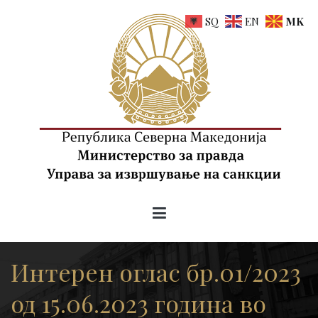
Skip
SQ
EN
MK
to
content
uis.gov.mk
Управа за извршување на санкции на РСМ
Интерен оглас бр.01/2023
од 15.06.2023 година во