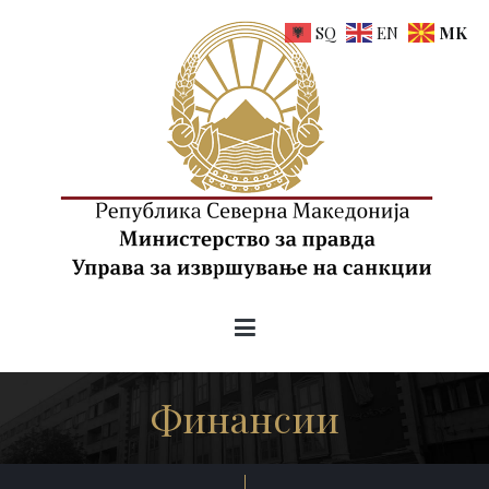
SQ
EN
MK
uis.gov.mk
Управа за извршување на санкции на РСМ
Финансии