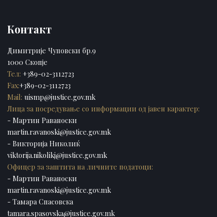
Контакт
Димитрије Чуповски бр.9
1000 Скопје
Тел:
+389-02-3112723
Fax:
+389-02-3112723
Mail:
uismp@justice.gov.mk
Лица за посредување со информации од јавен карактер:
- Мартин Раваноски
martin.ravanoski@justice.gov.mk
- Викторија Николиќ
viktorija.nikolikj@justice.gov.mk
Офицер за заштита на личните податоци:
- Мартин Раваноски
martin.ravanoski@justice.gov.mk
- Тамара Спасовска
tamara.spasovska@justice.gov.mk