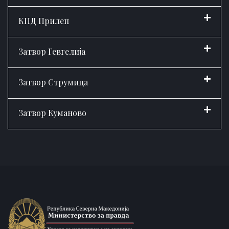
КПД Прилеп
Затвор Гевгелија
Затвор Струмица
Затвор Куманово