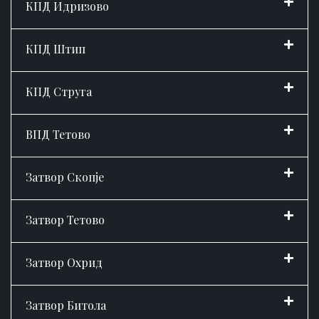
КПД Идризово
КПД Штип
КПД Струга
ВПД Тетово
Затвор Скопје
Затвор Тетово
Затвор Охрид
Затвор Битола