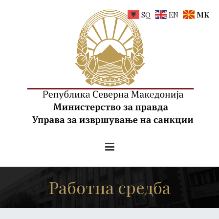
Skip
SQ
EN
MK
to
content
uis.gov.mk
Управа за извршување на санкции на РСМ
Работна средба