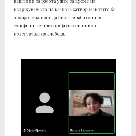
вештини за работа уште за време на
издржувањето на казната затвор и истите ќе
добијат можност да бидат вработени во
социјалните претпријатија по нивно
излегување на слобода.