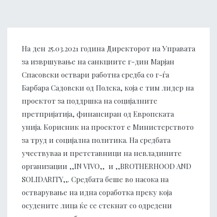
На ден 25.03.2021 година Директорот на Управата
за извршување на санкциите г-дин Марјан
Спасовски оствари работна средба со г-ѓа
Барбара Садовски од Полска, која е тим лидер на
проектот за поддршка на социјалните
претпријатија, финансиран од Европската
унија. Корисник на проектот е Министерството
за труд и социјална политика. На средбата
учествуваа и претставници на невладините
организации ,,IN VIVO,, и ,,BROTHERHOOD AND
SOLIDARITY,,. Средбата беше во насока на
остварување на идна соработка преку која
осудените лица ќе се стекнат со одредени