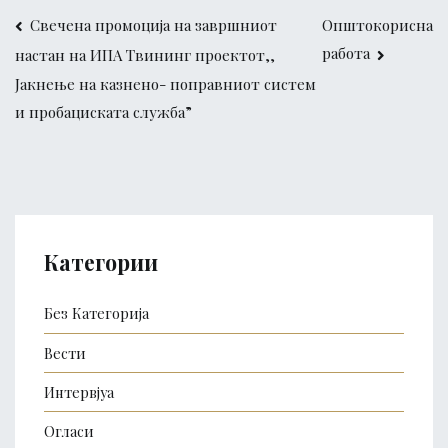
Post
Свечена промоција на завршниот
Општокорисна
работа
настан на ИПА Твининг проектот,,
navigation
Јакнење на казнено- поправниот систем
и пробациската служба”
Категории
Без Категорија
Вести
Интервјуа
Огласи