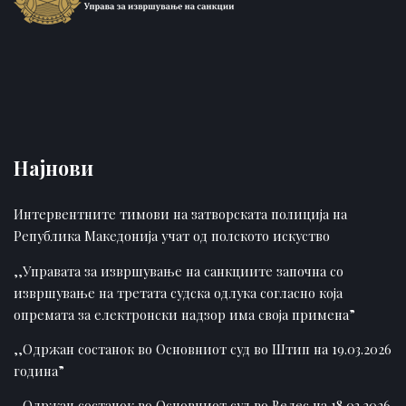
Најнови
Интервентните тимови на затворската полиција на
Република Македонија учат од полското искуство
,,Управата за извршување на санкциите започна со
извршување на третата судска одлука согласно која
опремата за електронски надзор има своја примена”
,,Одржан состанок во Основниот суд во Штип на 19.03.2026
година”
,,Одржан состанок во Основниот суд во Велес на 18.03.2026