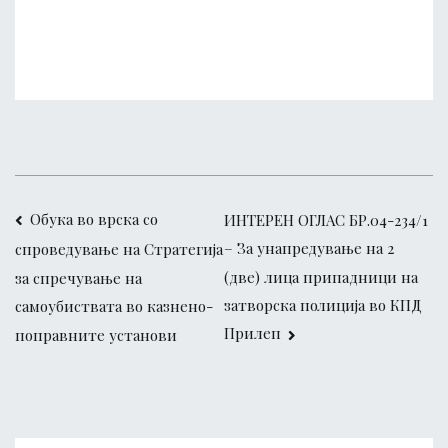
Post
Oбука во врска со
ИНТЕРЕН ОГЛАС БР.04-234/1
– За унапредување на 2
спроведување на Стратегија
navigation
(две) лица припадници на
за спречување на
затворска полиција во КПД
самоубиствата во казнено-
Прилеп
поправните установи