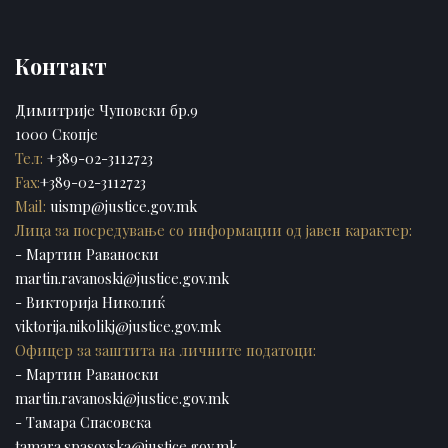
Контакт
Димитрије Чуповски бр.9
1000 Скопје
Тел:
+389-02-3112723
Fax:
+389-02-3112723
Mail:
uismp@justice.gov.mk
Лица за посредување со информации од јавен карактер:
- Мартин Раваноски
martin.ravanoski@justice.gov.mk
- Викторија Николиќ
viktorija.nikolikj@justice.gov.mk
Офицер за заштита на личните податоци:
- Мартин Раваноски
martin.ravanoski@justice.gov.mk
- Тамара Спасовска
tamara.spasovska@justice.gov.mk