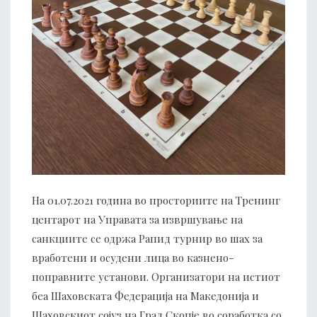
На 01.07.2021 година во просториите на Тренинг
центарот на Управата за извршување на
санкциите се одржа Рапид турнир во шах за
вработени и осудени лица во казнено-
поправните установи. Организатори на истиот
беа Шаховската Федерација на Македонија и
Шаховскиот сојуз на Град Скопје во соработка со