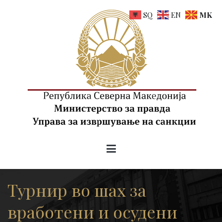
Skip
SQ
EN
MK
to
content
uis.gov.mk
Управа за извршување на санкции на РСМ
Tурнир во шах за
вработени и осудени