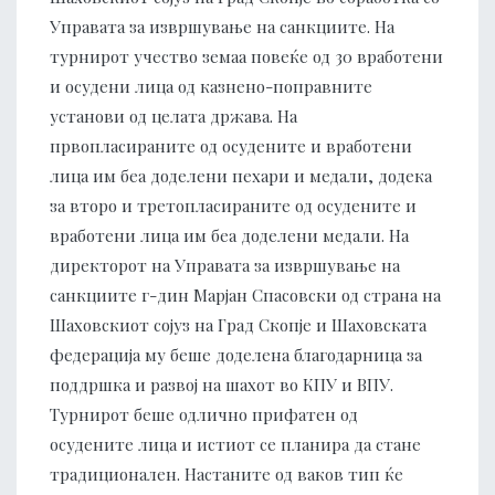
Управата за извршување на санкциите. На
турнирот учество земаа повеќе од 30 вработени
и осудени лица од казнено-поправните
установи од целата држава. На
првопласираните од осудените и вработени
лица им беа доделени пехари и медали, додека
за второ и третопласираните од осудените и
вработени лица им беа доделени медали. На
директорот на Управата за извршување на
санкциите г-дин Марјан Спасовски од страна на
Шаховскиот сојуз на Град Скопје и Шаховската
федерација му беше доделена благодарница за
поддршка и развој на шахот во КПУ и ВПУ.
Турнирот беше одлично прифатен од
осудените лица и истиот се планира да стане
традиционален. Настаните од ваков тип ќе