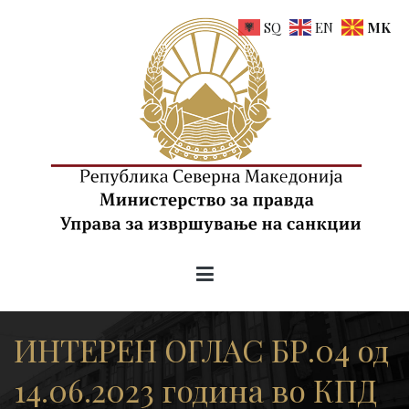
Skip
SQ
EN
MK
to
content
uis.gov.mk
Управа за извршување на санкции на РСМ
ИНТЕРЕН ОГЛАС БР.04 од
14.06.2023 година во КПД