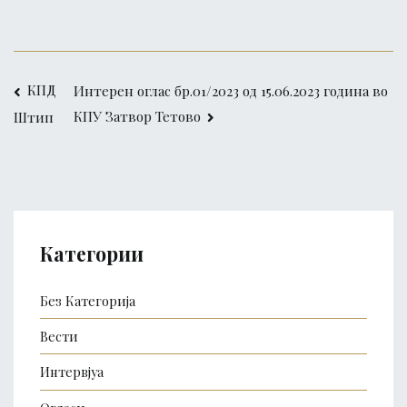
Post
КПД
Интерен оглас бр.01/2023 од 15.06.2023 година во
КПУ Затвор Тетово
Штип
navigation
Категории
Без Категорија
Вести
Интервјуа