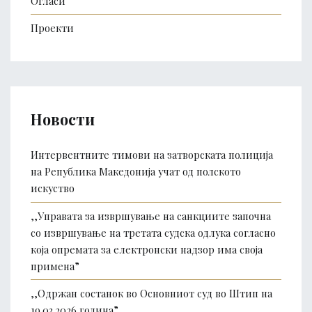
Огласи
Проекти
Новости
Интервентните тимови на затворската полиција
на Република Македонија учат од полското
искуство
,,Управата за извршување на санкциите започна
со извршување на третата судска одлука согласно
која опремата за електронски надзор има своја
примена”
,,Одржан состанок во Основниот суд во Штип на
19.03.2026 година”