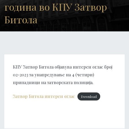
година во КПУ Затвор
Битола
КПУ Затвор Битола објавува интерен оглас број
02-2023 за унапредување на 4 (четири)
припадници на затворската полиција.
Затвор Битола интерен оглас
Download