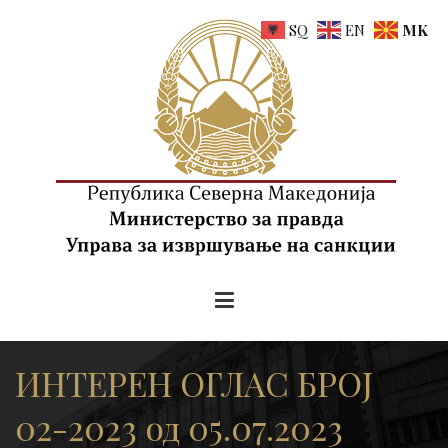
Skip
SQ
EN
MK
to
content
uis.gov.mk
Управа за извршување на санкции на РСМ
ИНТЕРЕН ОГЛАС БРОЈ
02-2023 од 05.07.2023