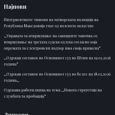
Најнови
Интервентните тимови на затворската полиција на
Република Македонија учат од полското искуство
,,Управата за извршување на санкциите започна со
извршување на третата судска одлука согласно која
опремата за електронски надзор има своја примена”
,,Одржан состанок во Основниот суд во Штип на 19.03.2026
година”
,,Одржан состанок во Основниот суд во Велес на 18.03.2026
година,,
Одржана работилница на тема ,,Новата стратегија на
службата за пробација”
Линкови