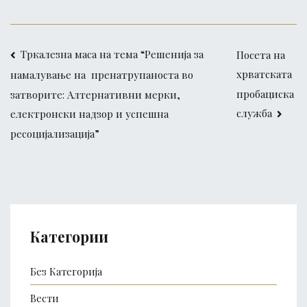
Post
Tркалезна маса на тема “Решенија за
Посета на
хрватската
намалување на пренатрупаноста во
navigation
пробациска
затворите: Алтернативни мерки,
служба
електронски надзор и успешна
ресоцијализација”
Категории
Без Категорија
Вести