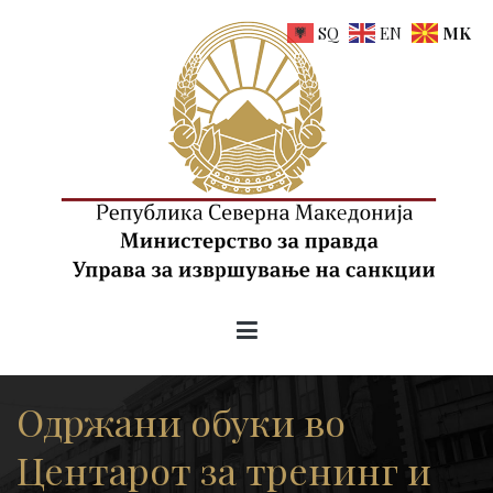
Skip
SQ
EN
MK
to
content
uis.gov.mk
Управа за извршување на санкции на РСМ
Одржани обуки во
Центарот за тренинг и