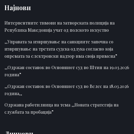
Најнови
Интервентните тимови на затворската полиција на
Република Македонија учат од полското искуство
,,Управата за извршување на санкциите започна со
извршување на третата судска одлука согласно која
опремата за електронски надзор има своја примена”
,,Одржан состанок во Основниот суд во Штип на 19.03.2026
година”
,,Одржан состанок во Основниот суд во Велес на 18.03.2026
година,,
Одржана работилница на тема ,,Новата стратегија на
службата за пробација”
Линкови