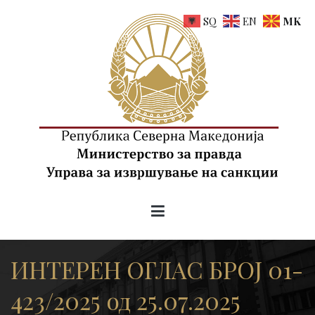
Skip
SQ
EN
MK
to
content
uis.gov.mk
Управа за извршување на санкции на РСМ
ИНТЕРЕН ОГЛАС БРОЈ 01-
423/2025 од 25.07.2025