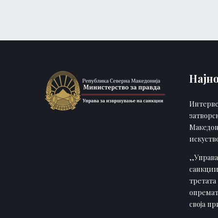
Најн
Интерве
затворс
Македон
искуств
,,Управ
санкции
третата 
опремат
своја п