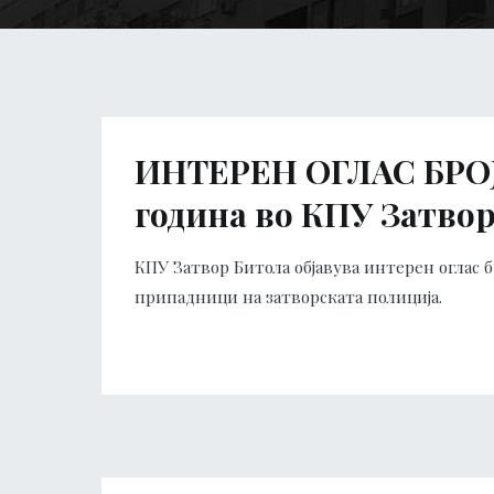
ИНТЕРЕН ОГЛАС БРОЈ 0
година во КПУ Затво
КПУ Затвор Битола објавува интерен оглас б
припадници на затворската полиција.