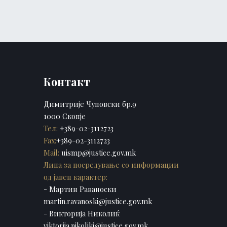
Контакт
Димитрије Чуповски бр.9
1000 Скопје
Тел:
+389-02-3112723
Fax:
+389-02-3112723
Mail:
uismp@justice.gov.mk
Лица за посредување со информации
од јавен карактер:
- Мартин Раваноски
martin.ravanoski@justice.gov.mk
- Викторија Николиќ
viktorija.nikolikj@justice.gov.mk