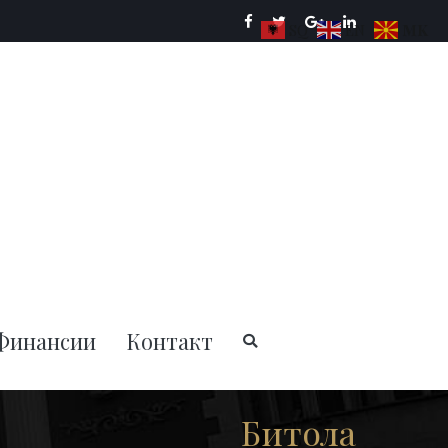
SQ
EN
MK
ции на РСМ
Финансии
Контакт
Битола