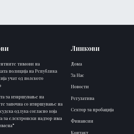
ови
Линкови
нтните тимови на
Дома
ката полиција на Република
За Нас
ија учат од полското
о
Новости
ата за извршување на
Регулатива
те започна со извршување на
Сектор за пробација
судска одлука согласно која
а за електронски надзор има
Финансии
римена”
Контакт