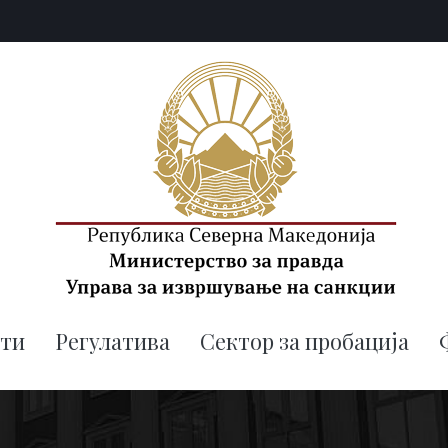
uis.gov.mk
Управа за извршување на санк
ти
Регулатива
Сектор за пробација