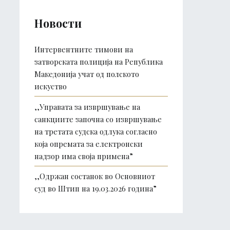
Новости
Интервентните тимови на
затворската полиција на Република
Македонија учат од полското
искуство
,,Управата за извршување на
санкциите започна со извршување
на третата судска одлука согласно
која опремата за електронски
надзор има своја примена”
,,Одржан состанок во Основниот
суд во Штип на 19.03.2026 година”