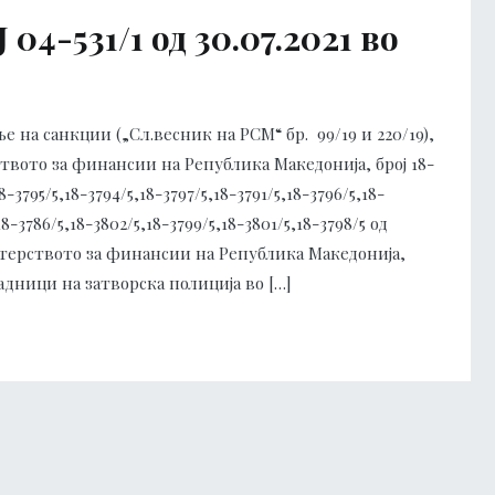
4-531/1 од 30.07.2021 во
 на санкции („Сл.весник на РСМ“ бр. 99/19 и 220/19),
твото за финансии на Република Македонија, број 18-
8-3795/5,18-3794/5,18-3797/5,18-3791/5,18-3796/5,18-
18-3786/5,18-3802/5,18-3799/5,18-3801/5,18-3798/5 од
стерството за финансии на Република Македонија,
адници на затворска полиција во […]