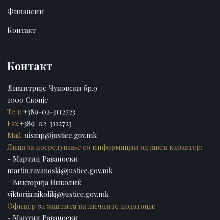
Финансии
Контакт
Контакт
Димитрије Чуповски бр.9
1000 Скопје
Тел:
+389-02-3112723
Fax:
+389-02-3112723
Mail:
uismp@justice.gov.mk
Лица за посредување со информации од јавен карактер:
- Мартин Раваноски
martin.ravanoski@justice.gov.mk
- Викторија Николиќ
viktorija.nikolikj@justice.gov.mk
Офицер за заштита на личните податоци:
- Мартин Раваноски