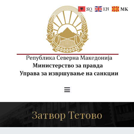
Skip
SQ
EN
MK
to
content
uis.gov.mk
Управа за извршување на санкции на РСМ
Затвор Тетово