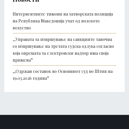
Интервентните тимови на затворската полиција
на Република Македонија учат од полското
искуство
,,Управата за извршување на санкциите започна
со извршување на третата судска одлука согласно
која опремата за електронски надзор има своја
примена”
,,Одржан состанок во Основниот суд во Штип на
19.03.2026 година”