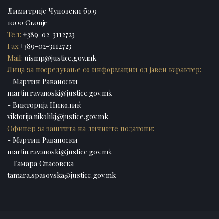
Димитрије Чуповски бр.9
1000 Скопје
Тел:
+389-02-3112723
Fax:
+389-02-3112723
Mail:
uismp@justice.gov.mk
Лица за посредување со информации од јавен карактер:
- Мартин Раваноски
martin.ravanoski@justice.gov.mk
- Викторија Николиќ
viktorija.nikolikj@justice.gov.mk
Офицер за заштита на личните податоци:
- Мартин Раваноски
martin.ravanoski@justice.gov.mk
- Тамара Спасовска
tamara.spasovska@justice.gov.mk