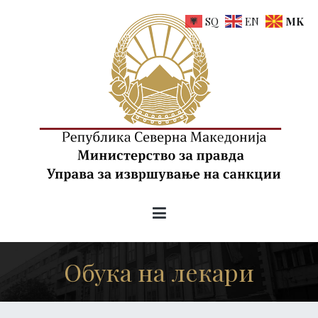
Skip
SQ
EN
MK
to
content
uis.gov.mk
Управа за извршување на санкции на РСМ
Обука на лекари