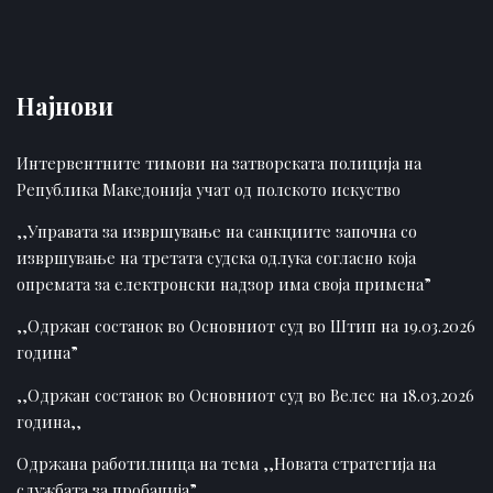
Најнови
Интервентните тимови на затворската полиција на
Република Македонија учат од полското искуство
,,Управата за извршување на санкциите започна со
извршување на третата судска одлука согласно која
опремата за електронски надзор има своја примена”
,,Одржан состанок во Основниот суд во Штип на 19.03.2026
година”
,,Одржан состанок во Основниот суд во Велес на 18.03.2026
година,,
Одржана работилница на тема ,,Новата стратегија на
службата за пробација”