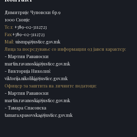
Димитрије Чуповски бр.9
1000 Скопје
Тел:
+389-02-3112723
Fax:
+389-02-3112723
Mail:
uismp@justice.gov.mk
Лица за посредување со информации од јавен карактер:
- Мартин Раваноски
martin.ravanoski@justice.gov.mk
- Викторија Николиќ
viktorija.nikolikj@justice.gov.mk
Офицер за заштита на личните податоци:
- Мартин Раваноски
martin.ravanoski@justice.gov.mk
- Тамара Спасовска
tamara.spasovska@justice.gov.mk