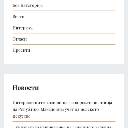
Без Категорија
Вести
Интервјуа
Огласи
Проекти
Новости
Интервентните тимови на затворската полиција
на Република Македонија учат од полското
искуство
,,Управата за извршување на санкциите започна