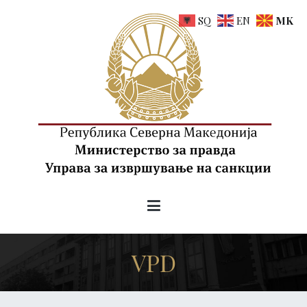
Skip
SQ
EN
MK
to
content
uis.gov.mk
Управа за извршување на санкции на РСМ
VPD