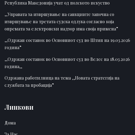
Република Македонија учат од полското искуство
,,Управата за извршување на санкциите започна со
извршување на третата судска одлука согласно која
опремата за електронски надзор има своја примена”
,,Одржан состанок во Основниот суд во Штип на 19.03.2026
година”
,,Одржан состанок во Основниот суд во Велес на 18.03.2026
година,,
Одржана работилница на тема ,,Новата стратегија на
службата за пробација”
Линкови
Дома
За Нас