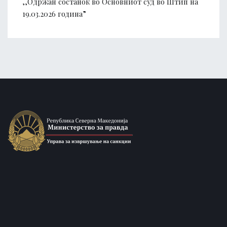
,,Одржан состанок во Основниот суд во Штип на
19.03.2026 година”