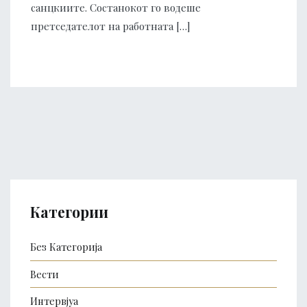
санцкиите. Состанокот го водеше
претседателот на работната […]
Категории
Без Категорија
Вести
Интервјуа