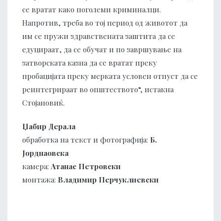
се вратат како поголеми криминалци.
Напротив, треба во тој период од животот да
им се пружи здравствената заштита да се
едуцираат, да се обучат и по завршување на
затворската казна да се вратат преку
пробацијата преку мерката условен отпуст да се
реинтегрираат во општеството“, истакна
Стојановиќ.
Џабир Дерала
обработка на текст и фотографија:
Б.
Јорднаовска
камера:
Атанас Петровски
монтажа:
Владимир Перчуклиевски