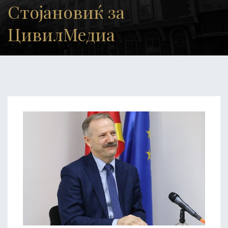
Стојановиќ за
ЦивилМедиа