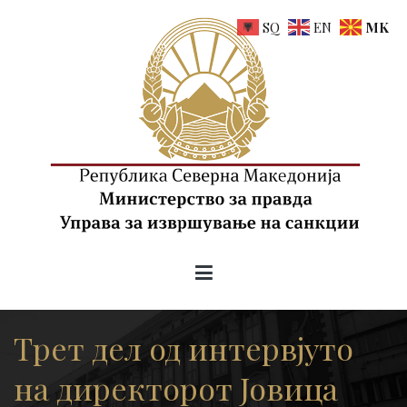
SQ
EN
MK
uis.gov.mk
Управа за извршување на санкции на РСМ
Трет дел од интервјуто
на директорот Јовица