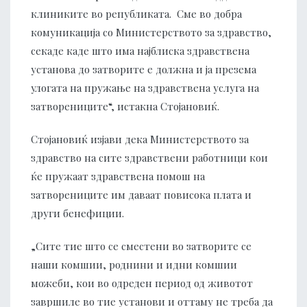
клиниките во републиката. Сме во добра
комуникација со Министерството за здравство,
секаде каде што има најблиска здравствена
установа до затворите е должна и ја презема
улогата на пружање на здравствена услуга на
затворениците“, истакна Стојановиќ.
Стојановиќ изјави дека Министерството за
здравство на сите здравствени работници кои
ќе пружаат здравствена помош на
затворениците им даваат повисока плата и
други бенефиции.
„Сите тие што се сместени во затворите се
наши комшии, роднини и идни комшии
можеби, кои во одреден период од животот
завршиле во тие установи и оттаму не треба да