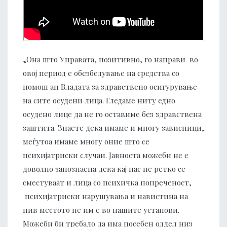
„Она што Управата, позитивно, го направи во
овој период е обезбедување на средства со
помош ан Владата за здравствено осигурување
на сите осудени лица. Гледаме ниту едно
осудено лице да не го оставиме без здравствена
заштита. Знаете дека имаме и многу зависници,
меѓутоа имаме многу оние што се
психијатриски случаи. Јавноста можеби не е
доволно запознаена дека кај нас не ретко се
сместуваат и лица со психичка попреченост,
психијатриски нарушувања и навистина на
нив местото не им е во нашите установи.
Можеби би требало да има посебен оддел низ