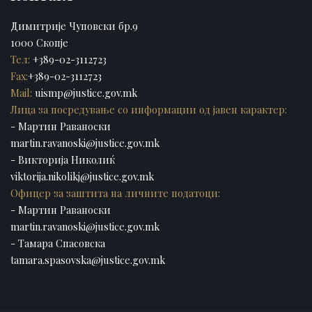
Димитрије Чуповски бр.9
1000 Скопје
Тел:
+389-02-3112723
Fax:
+389-02-3112723
Mail:
uismp@justice.gov.mk
Лица за посредување со информации од јавен карактер:
- Мартин Раваноски
martin.ravanoski@justice.gov.mk
- Викторија Николиќ
viktorija.nikolikj@justice.gov.mk
Офицер за заштита на личните податоци:
- Мартин Раваноски
martin.ravanoski@justice.gov.mk
- Тамара Спасовска
tamara.spasovska@justice.gov.mk