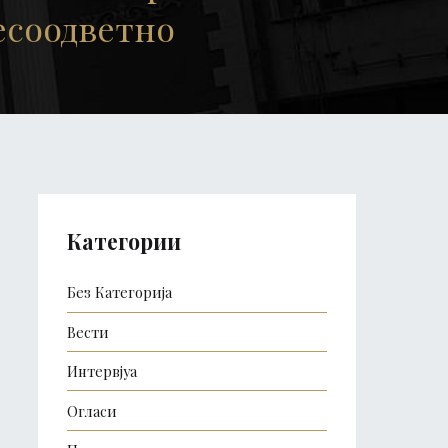
есоодветно
Категории
Без Категорија
Вести
Интервјуа
Огласи