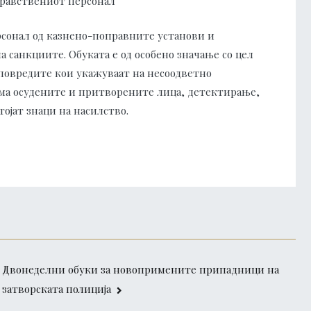
дравствениот персонал
рсонал од казнено-поправните установи и
 санкциите. Обуката е од особено значање со цел
повредите кои укажуваат на несоодветно
ма осудените и притворените лица, детектирање,
ојат знаци на насилство.
Двонеделни обуки за новопримените припадници на
затворската полиција