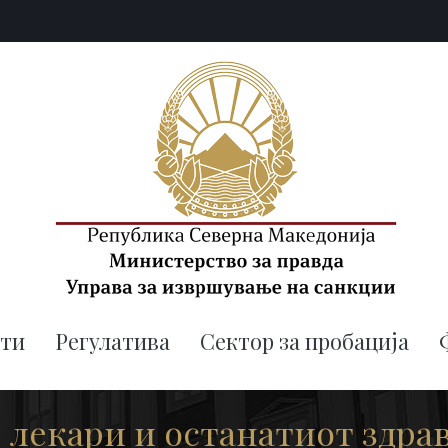
uis.gov.mk
Управа за извршување на санк
ти
Регулатива
Сектор за пробација
 лекари и останатиот здра