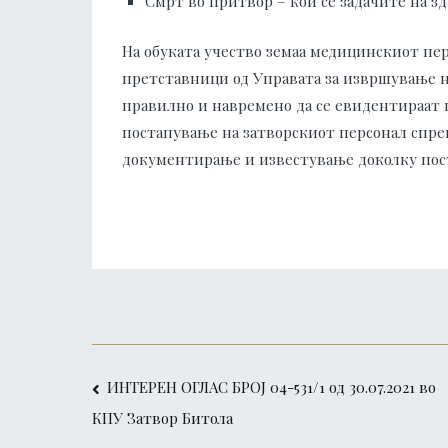
Смрт во притвор – кои се задачите на з
На обуката учество земаа медицинскиот пе
претставници од Управата за извршување на
правилно и навремено да се евидентираат 
постапување на затворскиот персонал спре
документирање и известување доколку пост
Post
ИНТЕРЕН ОГЛАС БРОЈ 04-531/1 од 30.07.2021 во
КПУ Затвор Битола
navigation