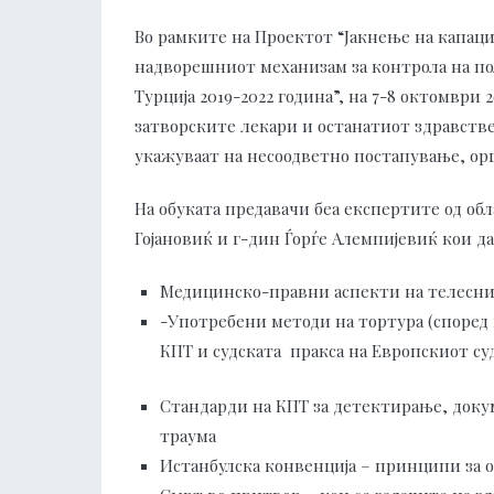
Во рамките на Проектот “Јакнење на капац
надворешниот механизам за контрола на пол
Турција 2019-2022 година”, на 7-8 октомври 
затворските лекари и останатиот здравств
укажуваат на несоодветно постапување, орг
На обуката предавачи беа експертите од об
Гојановиќ и г-дин Ѓорѓе Алемпијевиќ кои д
Медицинско-правни аспекти на телесни
-Употребени методи на тортура (според
КПТ и судската пракса на Европскиот су
Стандарди на КПТ за детектирање, доку
траума
Истанбулска конвенција – принципи за 