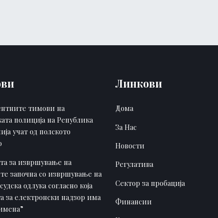
ови
Линкови
нтните тимови на
Дома
ката полиција на Република
За Нас
ија учат од полското
о
Новости
ата за извршување на
Регулатива
те започна со извршување на
Сектор за пробација
судска одлука согласно која
а за електронски надзор има
Финансии
римена”