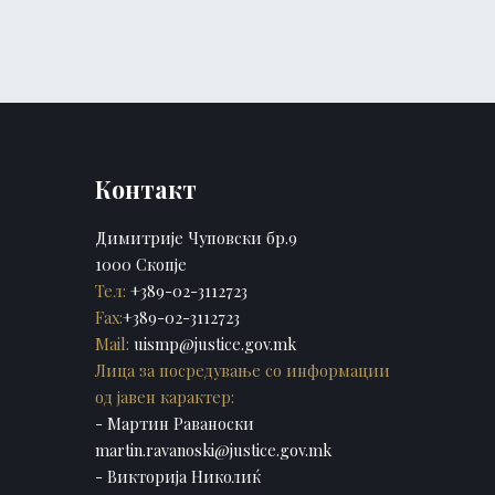
Контакт
Димитрије Чуповски бр.9
1000 Скопје
Тел:
+389-02-3112723
Fax:
+389-02-3112723
Mail:
uismp@justice.gov.mk
Лица за посредување со информации
од јавен карактер:
- Мартин Раваноски
martin.ravanoski@justice.gov.mk
- Викторија Николиќ