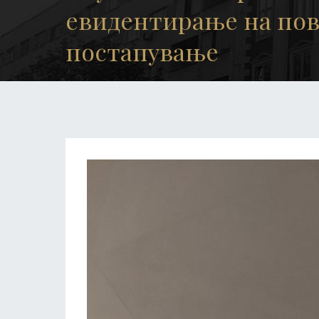
евидентирање на пов
постапување