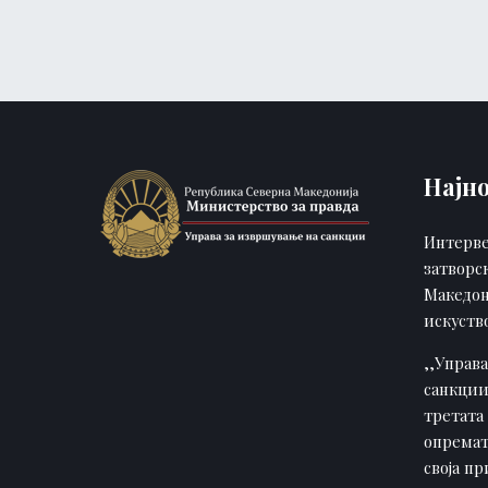
Најн
Интерве
затворс
Македон
искуств
,,Управ
санкции
третата 
опремат
своја п