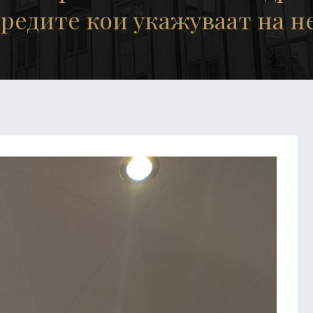
редите кои укажуваат на н