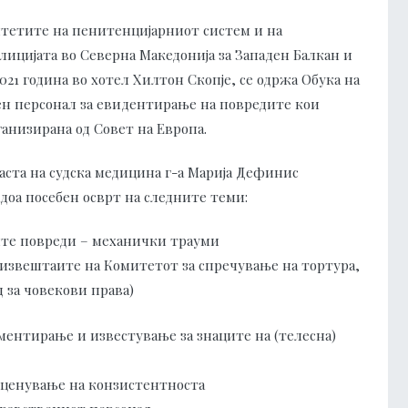
итетите на пенитенцијарниот систем и на
ицијата во Северна Македонија за Западен Балкан и
2021 година во хотел Хилтон Скопје, се одржа Обука на
ен персонал за евидентирање на повредите кои
анизирана од Совет на Европа.
ласта на судска медицина г-а Марија Дефинис
адоа посебен осврт на следните теми:
те повреди – механички трауми
 извештаите на Комитетот за спречување на тортура,
д за човекови права)
ментирање и известување за знаците на (телесна)
оценување на конзистентноста