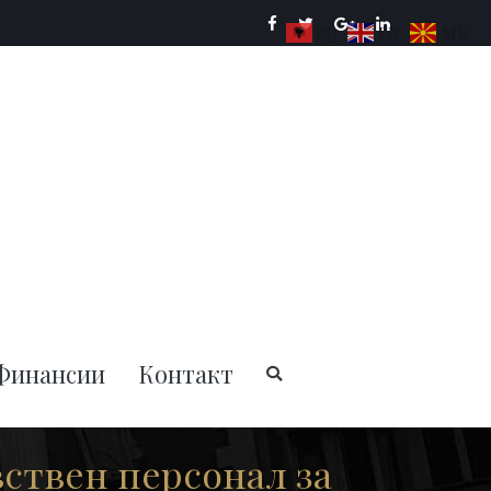
SQ
EN
MK
ции на РСМ
Финансии
Контакт
вствен персонал за