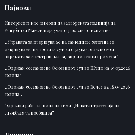
Најнови
Интервентните тимови на затворската полиција на
Република Македонија учат од полското искуство
,,Управата за извршување на санкциите започна со
извршување на третата судска одлука согласно која
опремата за електронски надзор има своја примена”
,,Одржан состанок во Основниот суд во Штип на 19.03.2026
година”
,,Одржан состанок во Основниот суд во Велес на 18.03.2026
година,,
Одржана работилница на тема ,,Новата стратегија на
службата за пробација”
Линкови