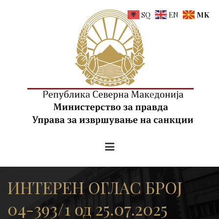
Skip
SQ
EN
MK
to
content
uis.gov.mk
Управа за извршување на санкции на РСМ
ИНТЕРЕН ОГЛАС БРОЈ
04-393/1 од 25.07.2025