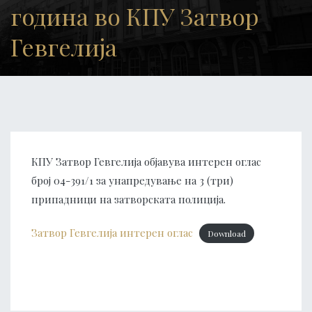
година во КПУ Затвор
Гевгелија
КПУ Затвор Гевгелија објавува интерен оглас
број 04-391/1 за унапредување на 3 (три)
припадници на затворската полиција.
Затвор Гевгелија интерен оглас
Download