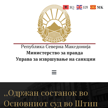
Skip
SQ
EN
MK
to
content
uis.gov.mk
Управа за извршување на санкции на РСМ
,,Одржан состанок во
Основниот суд во Штип