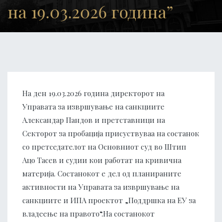
на 19.03.2026 година”
На ден 19.03.2026 година директорот на
Управата за извршување на санкциите
Александар Пандов и претставници на
Секторот за пробација присуствуваа на состанок
со претседателот на Основниот суд во Штип
Ацо Тасев и судии кои работат на кривична
материја. Состанокот е дел од планираните
активности на Управата за извршување на
санкциите и ИПА проектот „Поддршка на ЕУ за
владеење на правото“.На состанокот