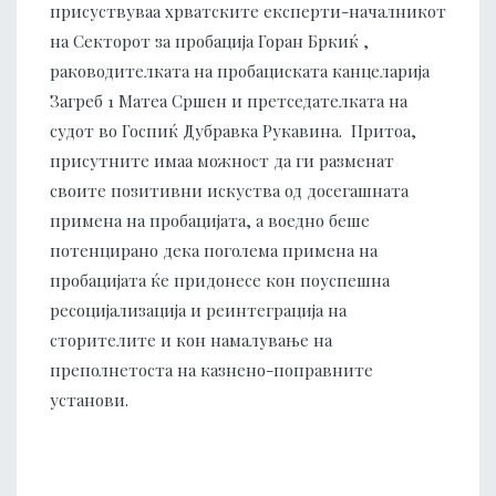
присуствуваа хрватските експерти-началникот
на Секторот за пробација Горан Бркиќ ,
раководителката на пробациската канцеларија
Загреб 1 Матеа Сршен и претседателката на
судот во Госпиќ Дубравка Рукавина. Притоа,
присутните имаа можност да ги разменат
своите позитивни искуства од досегашната
примена на пробацијата, а воедно беше
потенцирано дека поголема примена на
пробацијата ќе придонесе кон поуспешна
ресоцијализација и реинтеграција на
сторителите и кон намалување на
преполнетоста на казнено-поправните
установи.