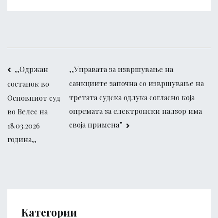
Post
,,Одржан
,,Управата за извршување на
санкциите започна со извршување на
состанок во
navigation
третата судска одлука согласно која
Основниот суд
опремата за електронски надзор има
во Велес на
своја примена”
18.03.2026
година,,
Категории