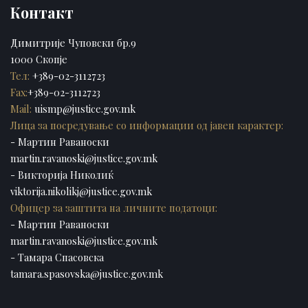
Контакт
Димитрије Чуповски бр.9
1000 Скопје
Тел:
+389-02-3112723
Fax:
+389-02-3112723
Mail:
uismp@justice.gov.mk
Лица за посредување со информации од јавен карактер:
- Мартин Раваноски
martin.ravanoski@justice.gov.mk
- Викторија Николиќ
viktorija.nikolikj@justice.gov.mk
Офицер за заштита на личните податоци:
- Мартин Раваноски
martin.ravanoski@justice.gov.mk
- Тамара Спасовска
tamara.spasovska@justice.gov.mk