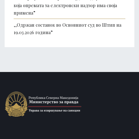
која опремата за електронски надзор има своја
примена”
,,Одржан состанок во Основниот суд во Штип на
19.03.2026 година”