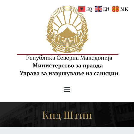
Skip
SQ
EN
MK
to
content
uis.gov.mk
Управа за извршување на санкции на РСМ
Кпд Штип