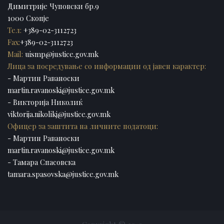
Димитрије Чуповски бр.9
1000 Скопје
Тел:
+389-02-3112723
Fax:
+389-02-3112723
Mail:
uismp@justice.gov.mk
Лица за посредување со информации од јавен карактер:
- Мартин Раваноски
martin.ravanoski@justice.gov.mk
- Викторија Николиќ
viktorija.nikolikj@justice.gov.mk
Офицер за заштита на личните податоци:
- Мартин Раваноски
martin.ravanoski@justice.gov.mk
- Тамара Спасовска
tamara.spasovska@justice.gov.mk