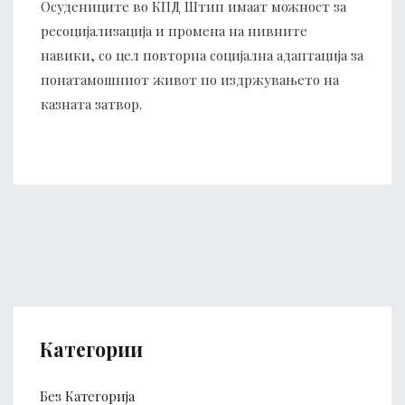
Осудениците во КПД Штип имаат можност за
ресоцијализација и промена на нивните
навики, со цел повторна социјална адаптација за
понатамошниот живот по издржувањето на
казната затвор.
Категории
Без Категорија