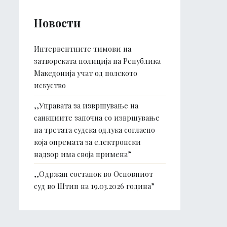
Новости
Интервентните тимови на
затворската полиција на Република
Македонија учат од полското
искуство
,,Управата за извршување на
санкциите започна со извршување
на третата судска одлука согласно
која опремата за електронски
надзор има своја примена”
,,Одржан состанок во Основниот
суд во Штип на 19.03.2026 година”