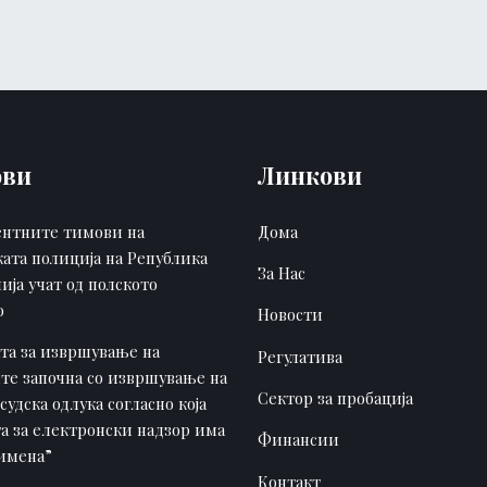
ови
Линкови
нтните тимови на
Дома
ката полиција на Република
За Нас
ија учат од полското
о
Новости
ата за извршување на
Регулатива
те започна со извршување на
Сектор за пробација
судска одлука согласно која
а за електронски надзор има
Финансии
римена”
Контакт