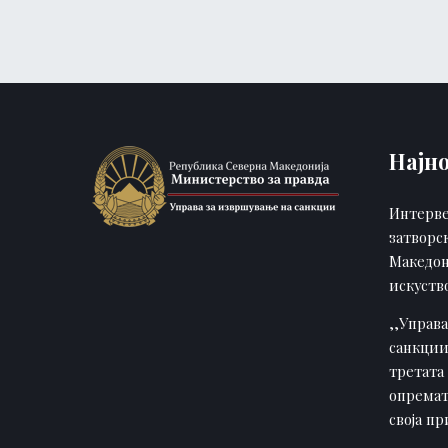
Најн
Интерве
затворс
Македон
искуств
,,Управ
санкции
третата 
опремат
своја п