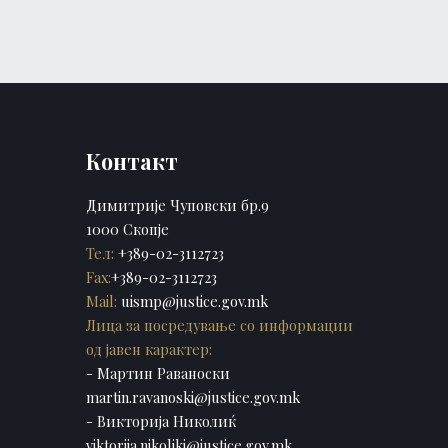
Контакт
Димитрије Чуповски бр.9
1000 Скопје
Тел:
+389-02-3112723
Fax:
+389-02-3112723
Mail:
uismp@justice.gov.mk
Лица за посредување со информации
од јавен карактер:
- Мартин Раваноски
martin.ravanoski@justice.gov.mk
- Викторија Николиќ
viktorija.nikolikj@justice.gov.mk