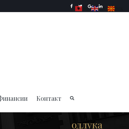
SQ
EN
MK
ции на РСМ
Финансии
Контакт
одлука