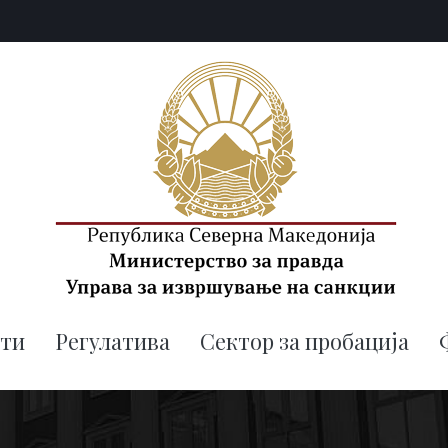
uis.gov.mk
Управа за извршување на санк
ти
Регулатива
Сектор за пробација