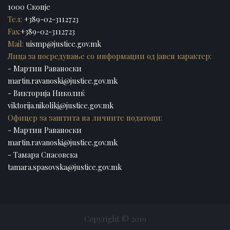
1000 Скопје
Тел:
+389-02-3112723
Fax:
+389-02-3112723
Mail:
uismp@justice.gov.mk
Лица за посредување со информации од јавен карактер:
- Мартин Раваноски
martin.ravanoski@justice.gov.mk
- Викторија Николиќ
viktorija.nikolikj@justice.gov.mk
Офицер за заштита на личните податоци:
- Мартин Раваноски
martin.ravanoski@justice.gov.mk
- Тамара Спасовска
tamara.spasovska@justice.gov.mk
Copyright © 2019