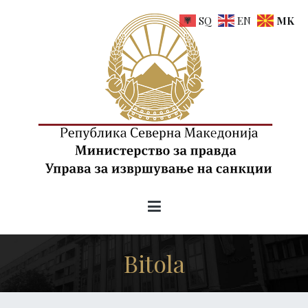
Skip
SQ
EN
MK
to
content
uis.gov.mk
Управа за извршување на санкции на РСМ
Bitola