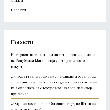
Огласи
Проекти
Новости
Интервентните тимови на затворската полиција
на Република Македонија учат од полското
искуство
,,Управата за извршување на санкциите започна
со извршување на третата судска одлука согласно
која опремата за електронски надзор има своја
примена”
,,Одржан состанок во Основниот суд во Штип на
19.03.2026 година”