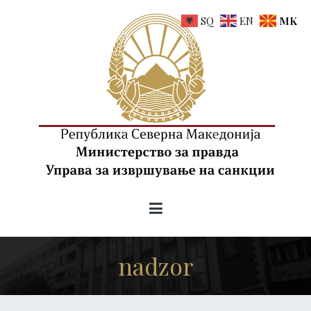
Skip
SQ
EN
MK
to
content
uis.gov.mk
Управа за извршување на санкции на РСМ
nadzor