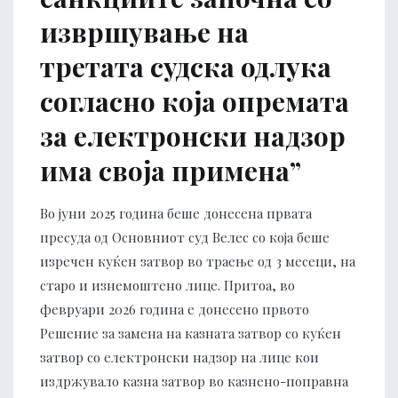
извршување на
третата судска одлука
согласно која опремата
за електронски надзор
има своја примена”
Во јуни 2025 година беше донесена првата
пресуда од Основниот суд Велес со која беше
изречен куќен затвор во траење од 3 месеци, на
старо и изнемоштено лице. Притоа, во
февруари 2026 година е донесено првото
Решение за замена на казната затвор со куќен
затвор со електронски надзор на лице кои
издржувало казна затвор во казнено-поправна