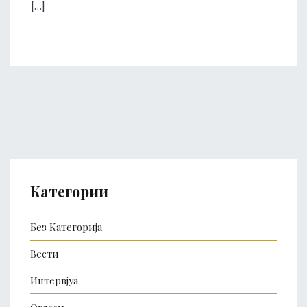
[…]
Категории
Без Категорија
Вести
Интервјуа