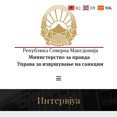
Skip
SQ
EN
MK
to
content
uis.gov.mk
Управа за извршување на санкции на РСМ
Интервјуа