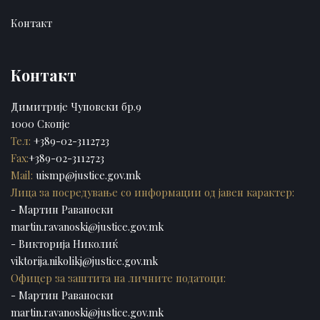
Контакт
Контакт
Димитрије Чуповски бр.9
1000 Скопје
Тел:
+389-02-3112723
Fax:
+389-02-3112723
Mail:
uismp@justice.gov.mk
Лица за посредување со информации од јавен карактер:
- Мартин Раваноски
martin.ravanoski@justice.gov.mk
- Викторија Николиќ
viktorija.nikolikj@justice.gov.mk
Офицер за заштита на личните податоци:
- Мартин Раваноски
martin.ravanoski@justice.gov.mk