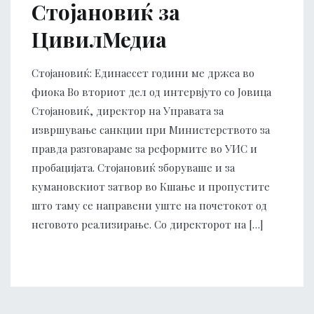
Стојановиќ за
ЦивилМедиа
Стојановиќ: Единаесет години ме држеа во
фиока Во вториот дел од интервјуто со Јовица
Стојановиќ, директор на Управата за
извршување санкции при Министерството за
правда разговараме за реформите во УИС и
пробацијата. Стојановиќ зборуваше и за
кумановскиот затвор во Кшање и пропустите
што таму се направени уште на почетокот од
неговото реализирање. Со директорот на […]