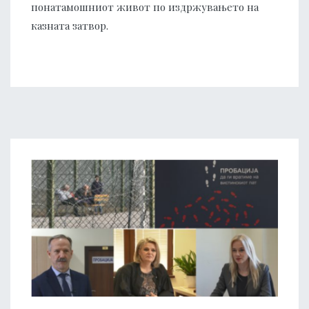
понатамошниот живот по издржувањето на
казната затвор.