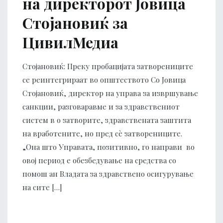
на директорот Јовица
Стојановиќ за
ЦивилМедиа
Стојановиќ: Преку пробацијата затворениците
се реинтегрираат во општеството Со Јовица
Стојановиќ, директор на управа за извршување
санкции, разговаравме и за здравствениот
систем в о затворите, здравствената заштита
на вработените, но пред сѐ затворениците.
„Она што Управата, позитивно, го направи во
овој период е обезбедување на средства со
помош ан Владата за здравствено осигурување
на сите […]