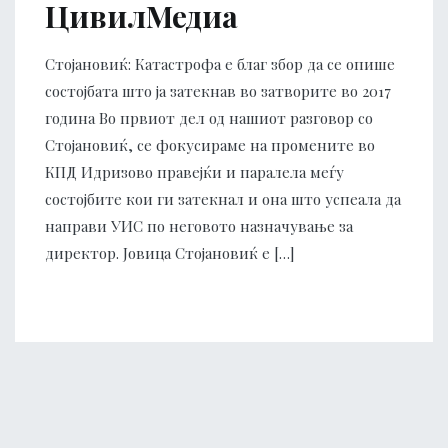
ЦивилМедиа
Стојановиќ: Катастрофа е благ збор да се опише
состојбата што ја затекнав во затворите во 2017
година Во првиот дел од нашиот разговор со
Стојановиќ, се фокусираме на промените во
КПД Идризово правејќи и паралела меѓу
состојбите кои ги затекнал и она што успеала да
направи УИС по неговото назначување за
директор. Јовица Стојановиќ е […]